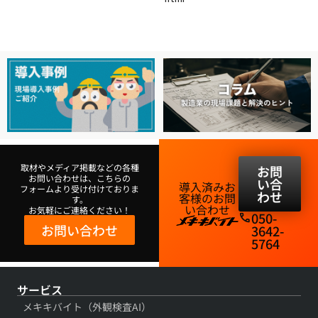
取材やメディア掲載などの各種
お問
お問い合わせは、こちらの
い合
導入済みお
フォームより受け付けておりま
わせ
客様のお問
す。
い合わせ​
お気軽にご連絡ください！
050-
phone
お問い合わせ
3642-
5764​
サービス
メキキバイト（外観検査AI）