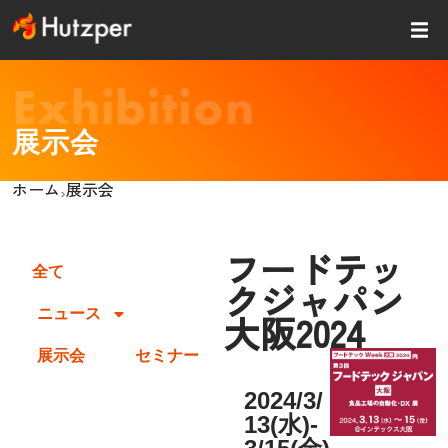
内
容
を
ス
Exhibition
キッ
プ
展示会
ホーム
展示会
›
フードテッ
全て
クジャパン
ニュース
大阪2024
展示会
セミナー
2024/3/
13(水)-