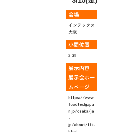
3/15(金)
会場
インテックス
大阪
小間位置
3-38
展示内容
展示会ホー
ムページ
https://www.
foodtechjapa
n.jp/osaka/ja
-
jp/about/ftk.
html