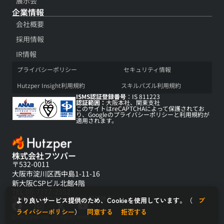
展示会​
企業情報
会社概要​
採用情報​
IR情報​
プライバシーポリシー​
セキュリティ情報​
Hutzper Insight利用規約​
スキルパズル利用規約​
ISMS認証登録番号
：IS 811223
認証範囲：
大阪本社、関東支社
このサイトはreCAPTCHAによって保護されてお
り、Googleの
プライバシーポリシー
と
利用規約
が
適用されます。
株式会社フツパー
〒532-0011
大阪市淀川区西中島1-11-16
新大阪CSPビル北館4階
TEL 06-7777-2552
受付時間 平日9:00-18:00 (土日祝休み)
より良いサービス提供のため、Cookieを使用しています。（
プ
F
I
X
Y
ライバシーポリシー
）
同意する
拒否する
a
n
-
o
© Hutzper Inc. all rights reserved.