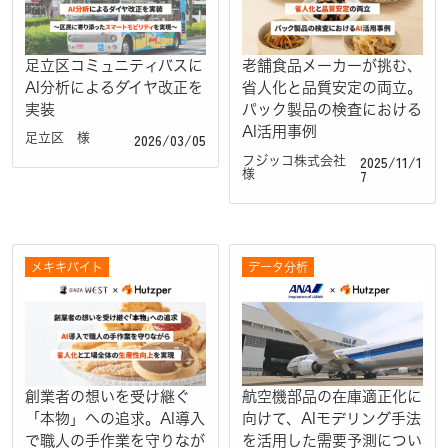
足立区コミュニティバスに
老舗食品メーカーが挑む、
AI分析によるダイヤ改正を
省人化と品質安定の両立。
実装
パック製品の検査における
AI活用事例
2026/03/05
足立区 様
2025/11/1
フジッコ株式会社
7
様
メキキバイト
データ分析
創業者の想いを受け継ぐ
航空機部品の在庫適正化に
「本物」への追求。AI導入
向けて、AIモデリング手法
で職人の手作業を守りなが
を活用した需要予測につい