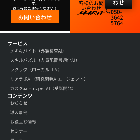
わせ
客様のお問
す。
い合わせ​
お気軽にご連絡ください！
050-
phone
お問い合わせ
3642-
5764​
サービス
メキキバイト（外観検査AI）
スキルパズル（人員配置最適化AI）
ラクラグ（ローカルLLM）
リアラボAI（研究開発AIエージェント）
カスタム Hutzper AI（受託開発）
コンテンツ​
お知らせ
導入事例​
お役立ち情報​
セミナー