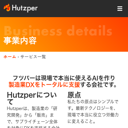
内
容
を
ス
Business details
キッ
プ
事業内容
ホーム
›
サービス一覧
フツパーは現場で本当に使えるAIを作り
製造業DXをトータルに支援
する会社です。
Hutzperについ
原点
て
私たちの原点はシンプルで
す。最新テクノロジーを、
Hutzperは、製造業の「研
現場で本当に役立つ労働力
究開発」から「販売」ま
に変えること。
で、サプライチェーン全体