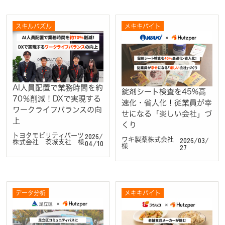
スキルパズル
メキキバイト
AI人員配置で業務時間を約
錠剤シート検査を45%高
70％削減！DXで実現する
速化・省人化！従業員が幸
ワークライフバランスの向
せになる「楽しい会社」づ
上
くり
2026/
トヨタモビリティパーツ
2026/03/
ワキ製薬株式会社
04/10
株式会社 茨城支社 様
27
様
データ分析
メキキバイト