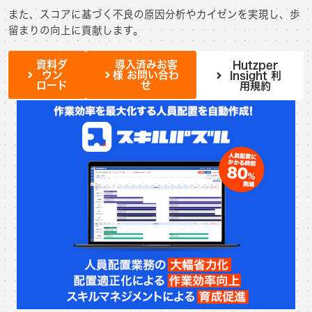
また、スコアに基づく不良の原因分析やカイゼンを実現し、歩
留まりの向上に貢献します。
資料ダ
導入済みお客
Hutzper
ウン
様 お問い合わ
Insight 利
ロード
せ
用規約