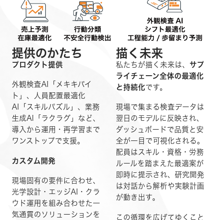
提供のかたち
描く未来
プロダクト提供
私たちが描く未来は、
サプ
ライチェーン全体の最適化
外観検査AI「メキキバイ
と持続化
です。
ト」、人員配置最適化
AI「スキルパズル」、業務
現場で集まる検査データは
生成AI「ラクラグ」など、
翌日のモデルに反映され、
導入から運用・再学習まで
ダッシュボードで品質と安
ワンストップで支援。
全が一目で可視化される。
配員はスキル・資格・労務
カスタム開発
ルールを踏まえた最適案が
即時に提示され、研究開発
現場固有の要件に合わせ、
は対話から解析や実験計画
光学設計・エッジAI・クラ
が動き出す。
ウド運用を組み合わせた一
気通貫のソリューションを
この循環を広げてゆくこと