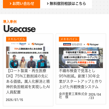
お問い合わせ
無料個別相談はこちら
導入事例
Usecase
スキルパズル
メキキバイト
【ロート製薬・再生医療
不織布検査で見落とし
DX】75%工数削減の先に
95%削減。創業130年企
ある価値。属人化解消と精
業がスタートアップと作り
神的負担軽減を実現したAI
上げた外観検査システム
人員配置
2026/04
金井重要工業株式会
/23
社 様
2026/07/15