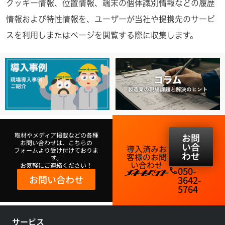
クッキー情報、位置情報、端末の個体識別情報などの履歴
情報および特性情報を、ユーザーが当社や提携先のサービ
スを利用しまたはページを閲覧する際に収集します。
取材やメディア掲載などの各種
お問
お問い合わせは、こちらの
い合
導入済みお
フォームより受け付けておりま
わせ
客様のお問
す。
い合わせ​
お気軽にご連絡ください！
050-
phone
お問い合わせ
3642-
5764​
サービス