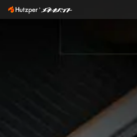
内
容
を
ス
キッ
プ