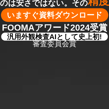
精
くのは安さではない。その
いますぐ資料ダウンロード
FOOMAアワード2024受賞
汎用外観検査AIとして史上初!
審査委員会賞