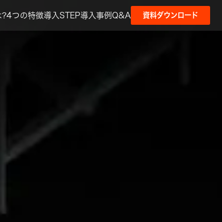
?
4つの特徴
導入STEP
導入事例
Q&A
資料ダウンロード