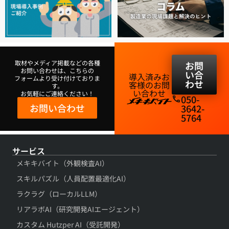
取材やメディア掲載などの各種
お問
お問い合わせは、こちらの
い合
導入済みお
フォームより受け付けておりま
わせ
客様のお問
す。
い合わせ​
お気軽にご連絡ください！
050-
phone
お問い合わせ
3642-
5764​
サービス
メキキバイト（外観検査AI）
スキルパズル（人員配置最適化AI）
ラクラグ（ローカルLLM）
リアラボAI（研究開発AIエージェント）
カスタム Hutzper AI（受託開発）