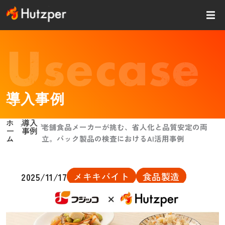
内
容
を
ス
Usecase
キッ
プ
導入事例
ホ
導入
›
›
老舗食品メーカーが挑む、省人化と品質安定の両
ー
事例
ム
立。パック製品の検査におけるAI活用事例
メキキバイト
食品製造
2025/11/17