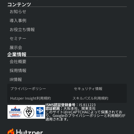
コンテンツ​
お知らせ
導入事例​
お役立ち情報​
セミナー
展示会​
企業情報
会社概要​
採用情報​
IR情報​
プライバシーポリシー​
セキュリティ情報​
Hutzper Insight利用規約​
スキルパズル利用規約​
ISMS認証登録番号
：IS 811223
認証範囲：
大阪本社、関東支社
このサイトはreCAPTCHAによって保護されてお
り、Googleの
プライバシーポリシー
と
利用規約
が
適用されます。