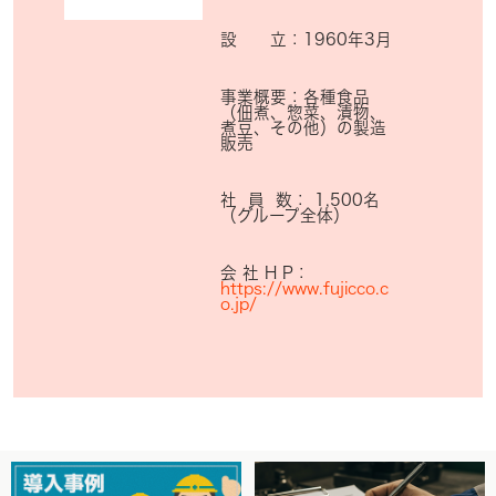
設 立：
1960年3月
事業概要：各種食品
（佃煮、惣菜、漬物、
煮豆、その他）の製造
販売
社 員 数： 1,500名
（グループ全体）
会 社 H P：
https://www.fujicco.c
o.jp/