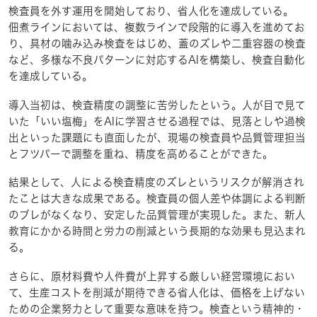
検査員を外す運用を開始しており、省人化を達成している。
佃煮ラインにおいては、複数ラインで段階的に導入を進めてお
り、具材の噛み込み検査をはじめ、蓋のズレや二重容器の検査
など、多様な不良パターンに対応するAIを構築し、検査自動化
を達成している。
導入当初は、検査精度の調整に苦労したという。人が目で見て
いた「いい塩梅」をAIに学習させる過程では、見落としや過検
出といった課題にも直面したが、現場の検査員や品質管理担当
とフツパーで調整を重ね、精度を高めることができた。
結果として、人による検査精度のズレというリスクが解消され
たことは大きな成果である。検査員の個人差や体調による判断
のブレがなくなり、安定した品質管理が実現した。また、新人
教育にかかる時間と労力の削減という長期的な効果も見込まれ
る。
さらに、原材料費や人件費が上昇する厳しい経営環境におい
て、生産コストを削減が期待できる省人化は、価格を上げない
ための企業努力として重要な意味を持つ。検査という精神的・