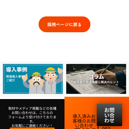
採用ページに戻る
取材やメディア掲載などの各種
お問
お問い合わせは、こちらの
い合
導入済みお
フォームより受け付けておりま
わせ
客様のお問
す。
い合わせ​
お気軽にご連絡ください！
050-
phone