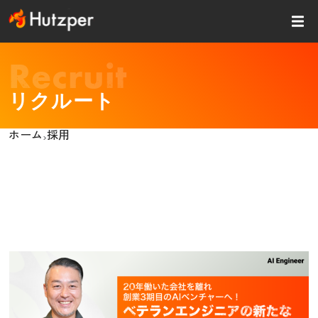
内
容
を
ス
Recruit
キッ
プ
リクルート
ホーム
採用
›