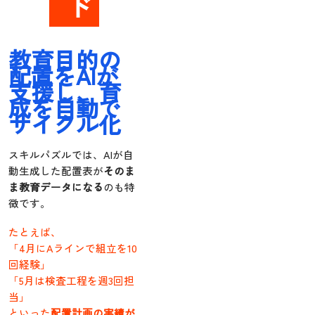
ド
教育目的の
配置をAIが
支援し、育
成を自動で
サイクル化
スキルパズルでは、AIが自
動生成した配置表が
そのま
ま教育データになる
のも特
徴です。
たとえば、
「4月にAラインで組立を10
回経験」
「5月は検査工程を週3回担
当」
といった
配置計画の実績が