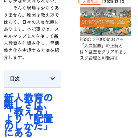
になかなか入れられない」
2025.12.23
人員配置
——そんな現場は少なくあ
りません。原因は教え方で
はなく、日々の人員配置に
あります。本記事では、ス
キルマップとAIを使って新
FSSC 22000における
人教育を仕組み化し、早期
「人員配置」の正解と
戦力化を実現する方法を紹
は？監査をクリアするリ
介します。
スク管理とAI活用術
目次
新人教育の
難しさは、
「教え方」
より「配置
のしかた」
にある