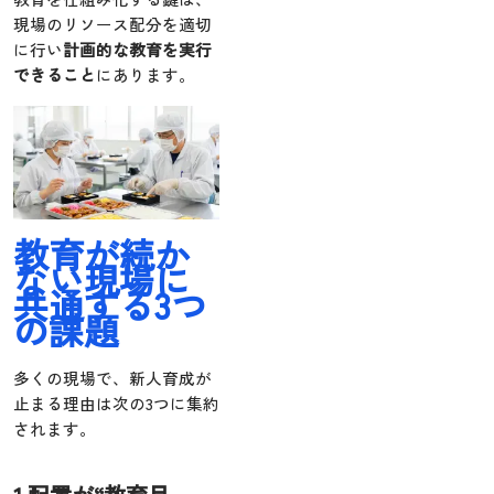
現場のリソース配分を適切
に行い
計画的な教育を実行
できること
にあります。
教育が続か
ない現場に
共通する3つ
の課題
多くの現場で、新人育成が
止まる理由は次の3つに集約
されます。