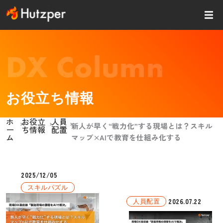
内
容
を
ス
キッ
DX Column
プ
お役立ち情報
ホ
お役立
人員
›
›
›
新人が早く“戦力化”する現場とは？スキル
ー
ち情報
配置
ム
マップ×AIで教育を仕組み化する
2025/12/05
スキルパズル
2026.07.22
人員配置