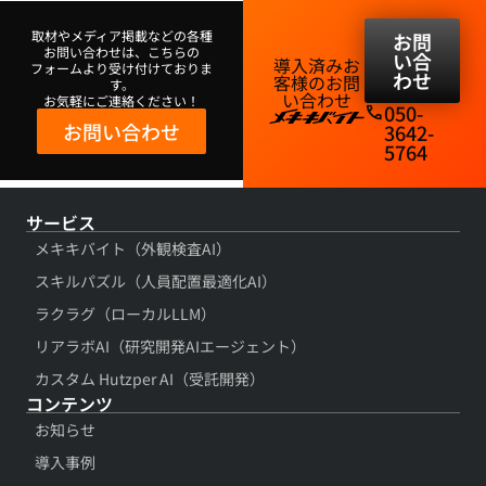
取材やメディア掲載などの各種
お問
お問い合わせは、こちらの
い合
導入済みお
フォームより受け付けておりま
わせ
客様のお問
す。
い合わせ​
お気軽にご連絡ください！
050-
phone
お問い合わせ
3642-
5764​
サービス
メキキバイト（外観検査AI）
スキルパズル（人員配置最適化AI）
ラクラグ（ローカルLLM）
リアラボAI（研究開発AIエージェント）
カスタム Hutzper AI（受託開発）
コンテンツ​
お知らせ
導入事例​