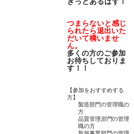
きっとあるはず！
つまらないと感じ
られたら退出いた
だいて構いませ
ん。
多くの方のご参加
お待ちしておりま
す！！
【
参加をおすすめする
方
】
製造部門の管理職の
方
品質管理
部門
の管理
職の方
新規事業部門の管理