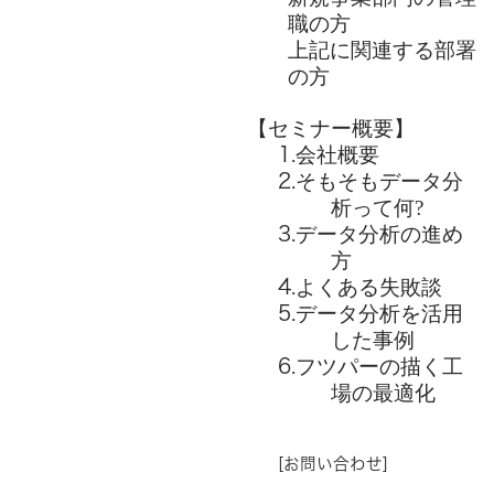
職の
方
上記に
関連する部署
の方
【
セミナー概要
】
会社
概要
1.
そもそもデータ分
2.
析って何
?
データ分析の進め
3.
方
よくある失敗談
4.
データ分析を活用
5.
した事例
フツパーの描く工
6.
場の最適化
[お問い合わせ]