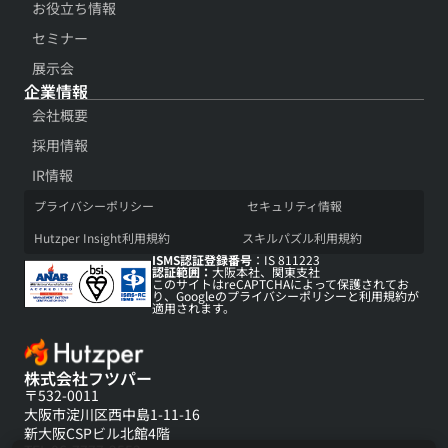
お役立ち情報​
セミナー
展示会​
企業情報
会社概要​
採用情報​
IR情報​
プライバシーポリシー​
セキュリティ情報​
Hutzper Insight利用規約​
スキルパズル利用規約​
ISMS認証登録番号
：IS 811223
認証範囲：
大阪本社、関東支社
このサイトはreCAPTCHAによって保護されてお
り、Googleの
プライバシーポリシー
と
利用規約
が
適用されます。
株式会社フツパー
〒532-0011
大阪市淀川区西中島1-11-16
新大阪CSPビル北館4階