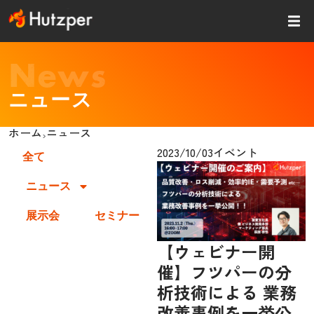
内
容
を
ス
News
キッ
プ
ニュース
ホーム
ニュース
›
2023/10/03
イベント
全て
ニュース
展示会
セミナー
【ウェビナー開
催】フツパーの分
析技術による 業務
改善事例を一挙公