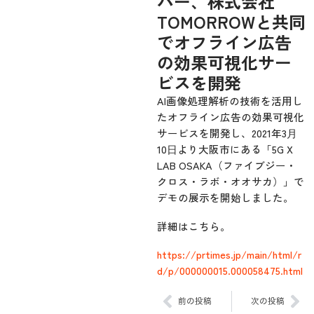
パー、株式会社
TOMORROWと共同
でオフライン広告
の効果可視化サー
ビスを開発
AI画像処理解析の技術を活用し
たオフライン広告の効果可視化
サービスを開発し、2021年3⽉
10⽇より大阪市にある「5G X
LAB OSAKA（ファイブジー・
クロス・ラボ・オオサカ）」で
デモの展示を開始しました。
詳細はこちら。
https://prtimes.jp/main/html/r
d/p/000000015.000058475.html
Prev
Ne
前の投稿
次の投稿