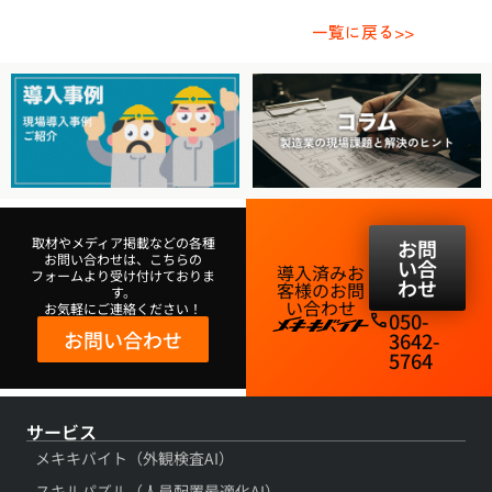
一覧に戻る>>
取材やメディア掲載などの各種
お問
お問い合わせは、こちらの
い合
導入済みお
フォームより受け付けておりま
わせ
客様のお問
す。
い合わせ​
お気軽にご連絡ください！
050-
phone
お問い合わせ
3642-
5764​
サービス
メキキバイト（外観検査AI）
スキルパズル（人員配置最適化AI）