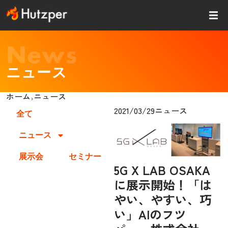
内
容
を
ス
News
キッ
プ
ニュース
ホーム
ニュース
›
2021/03/29
ニュース
全て
ニュース
展示会
セミナー
5G X LAB OSAKA
に展示開始！「は
やい、やすい、巧
い」AIのフツ