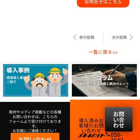
お問合せはこちら
Prev
Ne
前の投稿
次の投稿
一覧に戻る>>
取材やメディア掲載などの各種
お問
お問い合わせは、こちらの
い合
導入済みお
フォームより受け付けておりま
わせ
客様のお問
す。
い合わせ​
お気軽にご連絡ください！
050-
phone
お問い合わせ
3642-