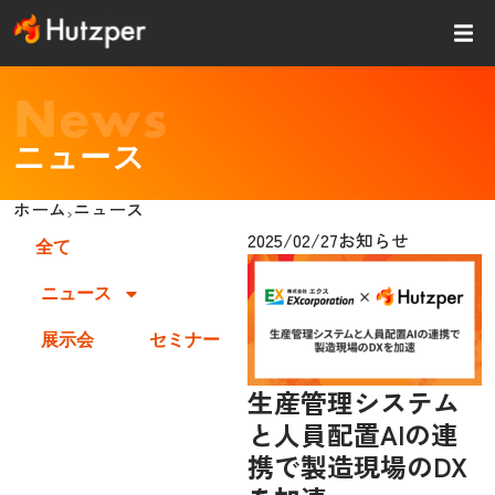
内
容
を
ス
News
キッ
プ
ニュース
ホーム
ニュース
›
2025/02/27
お知らせ
全て
ニュース
展示会
セミナー
生産管理システム
と人員配置AIの連
携で製造現場のDX