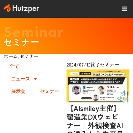
内
容
を
ス
Seminar
キッ
プ
セミナー
ホーム
セミナー
›
2024/07/12
終了セミナー
全て
ニュース
展示会
セミナー
【AIsmiley主催】
製造業DXウェビ
ナー｜外観検査AI