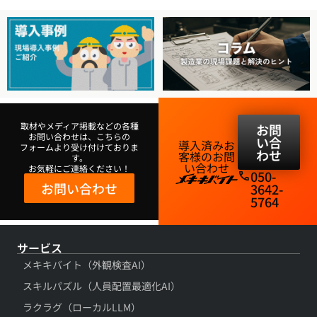
取材やメディア掲載などの各種
お問
お問い合わせは、こちらの
い合
導入済みお
フォームより受け付けておりま
わせ
客様のお問
す。
い合わせ​
お気軽にご連絡ください！
050-
phone
お問い合わせ
3642-
5764​
サービス
メキキバイト（外観検査AI）
スキルパズル（人員配置最適化AI）
ラクラグ（ローカルLLM）