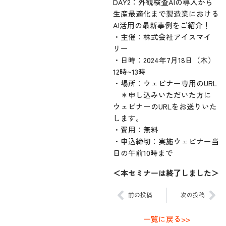
DAY2：外観検査AIの導入から
生産最適化まで製造業における
AI活用の最新事例をご紹介！
・主催：株式会社アイスマイ
リー
・日時：2024年7月18日（木）
12時~13時
・場所：ウェビナー専用のURL
＊申し込みいただいた方に
ウェビナーのURLをお送りいた
します。
・費用：無料
・申込締切：実施ウェビナー当
日の午前10時まで
＜本セミナーは終了しました＞
Prev
Ne
前の投稿
次の投稿
一覧に戻る>>