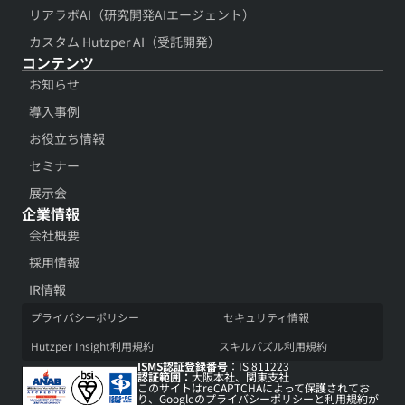
リアラボAI（研究開発AIエージェント）
カスタム Hutzper AI（受託開発）
コンテンツ​
お知らせ
導入事例​
お役立ち情報​
セミナー
展示会​
企業情報
会社概要​
採用情報​
IR情報​
プライバシーポリシー​
セキュリティ情報​
Hutzper Insight利用規約​
スキルパズル利用規約​
ISMS認証登録番号
：IS 811223
認証範囲：
大阪本社、関東支社
このサイトはreCAPTCHAによって保護されてお
り、Googleの
プライバシーポリシー
と
利用規約
が