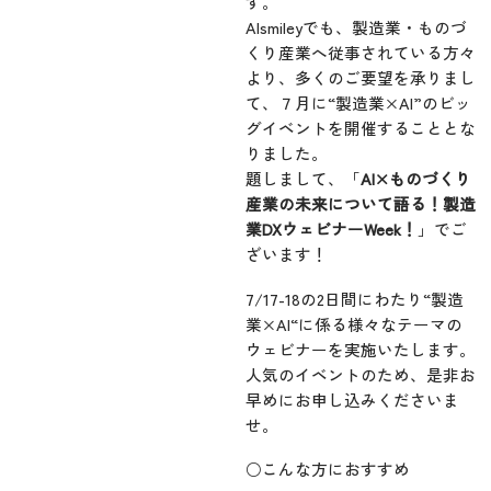
す。
AIsmileyでも、製造業・ものづ
くり産業へ従事されている方々
より、多くのご要望を承りまし
て、７月に“製造業×AI”のビッ
グイベントを開催することとな
りました。
題しまして、「
AI×ものづくり
産業の未来について語る！製造
業DXウェビナーWeek！
」でご
ざいます！
7/17-18の2日間にわたり“製造
業×AI“に係る様々なテーマの
ウェビナーを実施いたします。
人気のイベントのため、是非お
早めにお申し込みくださいま
せ。
○こんな方におすすめ