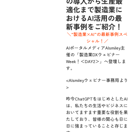
の導入から生産最
適化まで製造業に
おけるAI活用の最
新事例をご紹介！
＼“製造業×AI”の最新事例スペ
シャル！／
AIポータルメディアAIsmiley主
催の「製造業DXウェビナー
Week！＜DAY2＞」へ登壇しま
す。
<AIsmileyウェビナー事務局より
>
昨今ChatGPTをはじめとしたAI
は、私たちの生活やビジネスに
おいてますます重要な役割を果
たしており、皆様の関心も日に
日に強まっていることと存じま