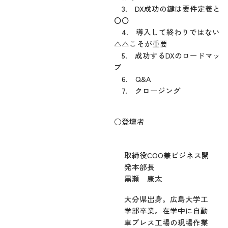
3. DX成功の鍵は要件定義と
〇〇
4. 導入して終わりではない
△△こそが重要
5. 成功するDXのロードマッ
プ
6. Q&A
7. クロージング
○登壇者
取締役COO兼ビジネス開
発本部長
黒瀬 康太
大分県出身。広島大学工
学部卒業。在学中に自動
車プレス工場の現場作業