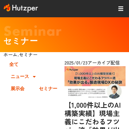
内
容
を
ス
Seminar
キッ
プ
セミナー
ホーム
セミナー
›
2025/01/23
アーカイブ配信
全て
ニュース
展示会
セミナー
【1,000件以上のAI
構築実績】現場主
義にこだわるフツ