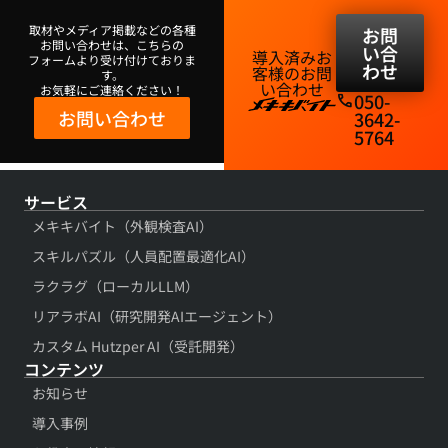
取材やメディア掲載などの各種
お問
お問い合わせは、こちらの
い合
導入済みお
フォームより受け付けておりま
わせ
客様のお問
す。
い合わせ​
お気軽にご連絡ください！
050-
phone
お問い合わせ
3642-
5764​
サービス
メキキバイト（外観検査AI）
スキルパズル（人員配置最適化AI）
ラクラグ（ローカルLLM）
リアラボAI（研究開発AIエージェント）
カスタム Hutzper AI（受託開発）
コンテンツ​
お知らせ
導入事例​