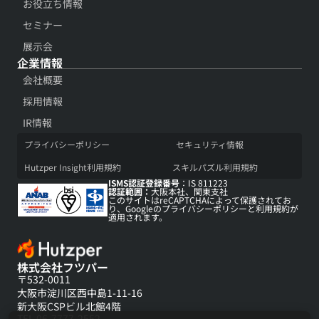
お役立ち情報​
セミナー
展示会​
企業情報
会社概要​
採用情報​
IR情報​
プライバシーポリシー​
セキュリティ情報​
Hutzper Insight利用規約​
スキルパズル利用規約​
ISMS認証登録番号
：IS 811223
認証範囲：
大阪本社、関東支社
このサイトはreCAPTCHAによって保護されてお
り、Googleの
プライバシーポリシー
と
利用規約
が
適用されます。
株式会社フツパー
〒532-0011
大阪市淀川区西中島1-11-16
新大阪CSPビル北館4階
TEL 06-7777-2552