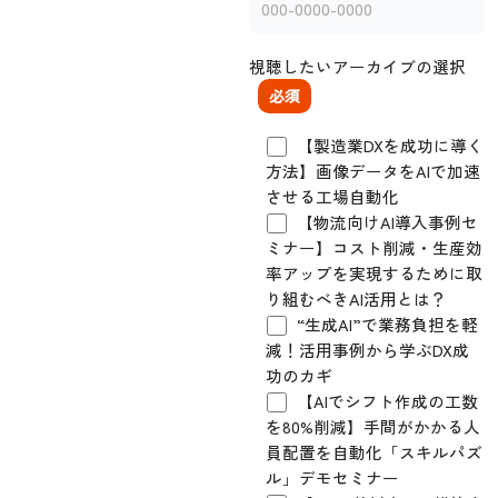
視聴したいアーカイブの選択
必須
【製造業DXを成功に導く
方法】画像データをAIで加速
させる工場自動化
【物流向けAI導入事例セ
ミナー】コスト削減・生産効
率アップを実現するために取
り組むべきAI活用とは？
“生成AI”で業務負担を軽
減！活用事例から学ぶDX成
功のカギ
【AIでシフト作成の工数
を80%削減】手間がかかる人
員配置を自動化「スキルパズ
ル」デモセミナー