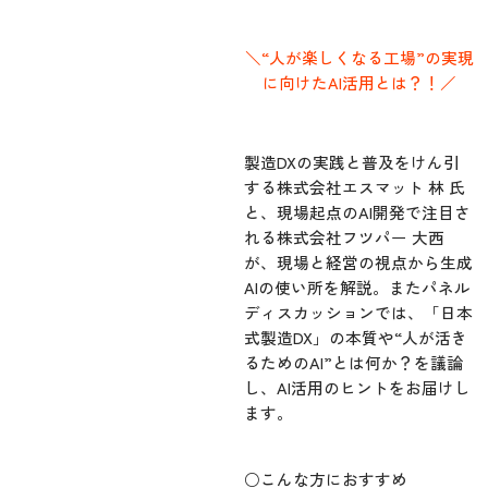
＼“人が楽しくなる工場”の実現
に向けたAI活用とは？！／
製造DXの実践と普及をけん引
する株式会社エスマット 林 氏
と、現場起点のAI開発で注目さ
れる株式会社フツパー 大西
が、現場と経営の視点から生成
AIの使い所を解説。またパネル
ディスカッションでは、「日本
式製造DX」の本質や“人が活き
るためのAI”とは何か？を議論
し、AI活用のヒントをお届けし
ます。
○こんな方におすすめ