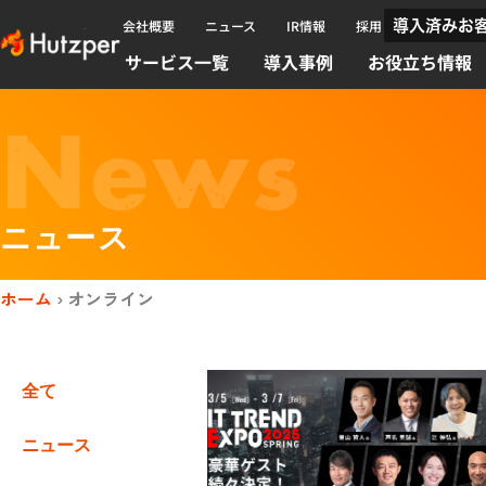
内
会社概要
ニュース
IR情報
採用
導入済みお
容
サービス一覧
導入事例
お役立ち情報
を
ス
News
キッ
プ
ニュース
ホーム
›
オンライン
全て
ニュース