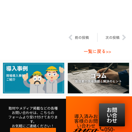
Prev
Ne
前の投稿
次の投稿
一覧に戻る>>
取材やメディア掲載などの各種
お問
お問い合わせは、こちらの
い合
導入済みお
フォームより受け付けておりま
わせ
客様のお問
す。
い合わせ​
お気軽にご連絡ください！
050-
phone