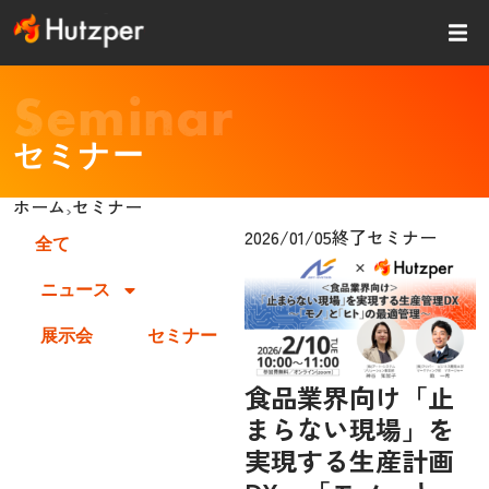
内
容
を
ス
Seminar
キッ
プ
セミナー
ホーム
セミナー
›
2026/01/05
終了セミナー
全て
ニュース
展示会
セミナー
食品業界向け「止
まらない現場」を
実現する生産計画