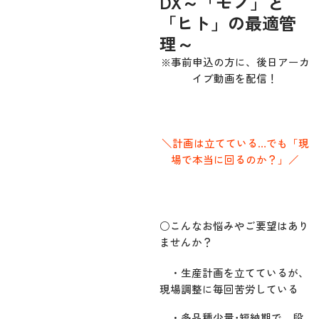
DX～「モノ」と
「ヒト」の最適管
理～
※事前申込の方に、後日アーカ
イブ動画を配信！
＼計画は立てている…でも「現
場で本当に回るのか？」／
○こんなお悩みやご要望はあり
ませんか？
・生産計画を立てているが、
現場調整に毎回苦労している
・多品種少量･短納期で、段